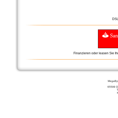
DSL
Finanzieren oder leasen Sie I
MegaBy
65599 D
T